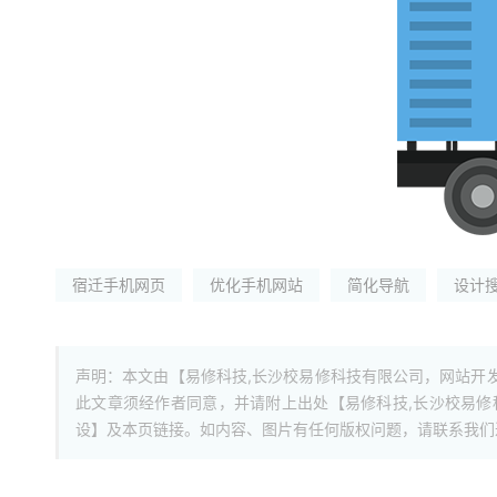
宿迁手机网页
优化手机网站
简化导航
设计
声明：本文由【易修科技,长沙校易修科技有限公司，网站开
此文章须经作者同意，并请附上出处【易修科技,长沙校易
设】及本页链接。如内容、图片有任何版权问题，请联系我们