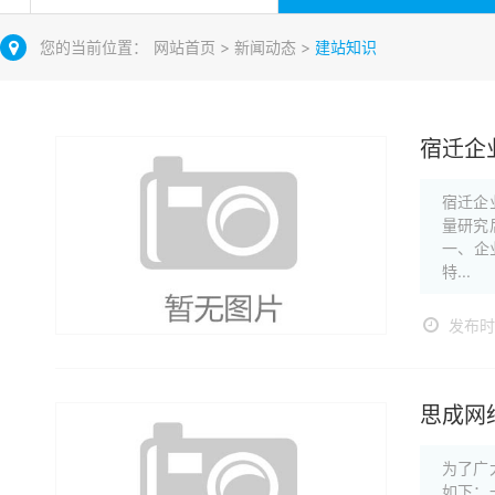
您的当前位置：
网站首页
>
新闻动态
>
建站知识
宿迁企
宿迁企
量研究
一、企
特...
发布时间
思成网
为了广
如下：