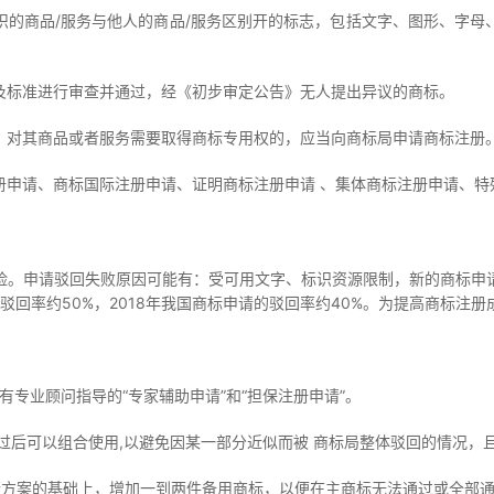
织的商品/服务与他人的商品/服务区别开的标志，包括文字、图形、字母
及标准进行审查并通过，经《初步审定公告》无人提出异议的商标。
，对其商品或者服务需要取得商标专用权的，应当向商标局申请商标注册
册申请、商标国际注册申请、证明商标注册申请 、集体商标注册申请、特
险。申请驳回失败原因可能有：受可用文字、标识资源限制，新的商标申
的驳回率约50%，2018年我国商标申请的驳回率约40%。为提高商标
择有专业顾问指导的“专家辅助申请”和“担保注册申请”。
通过后可以组合使用,以避免因某一部分近似而被 商标局整体驳回的情况
申请方案的基础上，增加一到两件备用商标，以便在主商标无法通过或全部